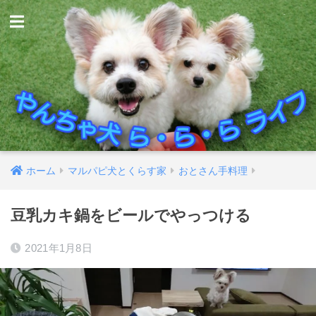
ホーム
マルパピ犬とくらす家
おとさん手料理
豆乳カキ鍋をビールでやっつける
2021年1月8日