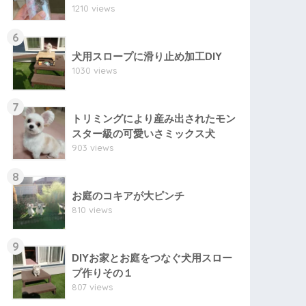
1210 views
6
犬用スロープに滑り止め加工DIY
1030 views
7
トリミングにより産み出されたモン
スター級の可愛いさミックス犬
903 views
8
お庭のコキアが大ピンチ
810 views
9
DIYお家とお庭をつなぐ犬用スロー
プ作りその１
807 views