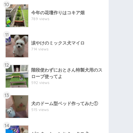
10
今年の花壇作りはコキア畑
789 views
11
涙やけのミックス犬マイロ
714 views
12
階段使わずにおとさん特製犬用のス
ロープ使ってよ
592 views
13
犬のドーム型ベッド作ってみた①
515 views
14