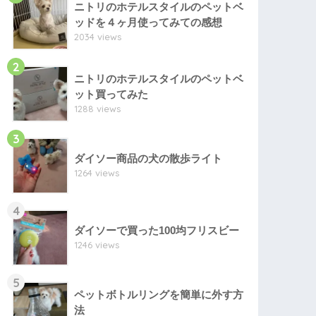
ニトリのホテルスタイルのペットベ
ッドを４ヶ月使ってみての感想
2034 views
2
ニトリのホテルスタイルのペットベ
ット買ってみた
1288 views
3
ダイソー商品の犬の散歩ライト
1264 views
4
ダイソーで買った100均フリスビー
1246 views
5
ペットボトルリングを簡単に外す方
法