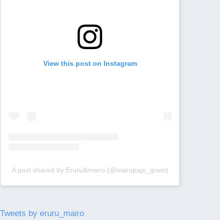
View this post on Instagram
A post shared by Eruru&mairo (@marupapi_gram)
Tweets by eruru_mairo