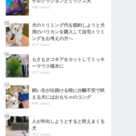
ゲルクッションとミックス犬
466 views
15
犬のトリミング代を節約しようと犬
用のバリカンを購入して自宅トリミ
ングをお考えの方へ
457 views
16
もさもさコキアをカットしてミッキ
ーマウス植木に
455 views
17
飼い主が出掛ける時に分離不安で吠
える犬にはおもちゃのコング
448 views
18
人が外出しようとすると吠えまくる
犬
405 views