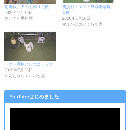
初挑戦、犬の手作りご飯
初挑戦トマトの袋栽培家庭
2020年7月10日
菜園
おとさん手料理
2020年5月10日
マルパピ犬とくらす家
トマト泥棒とロボコップ犬
2020年7月25日
やんちゃなマルパピ犬
YouTubeはじめました